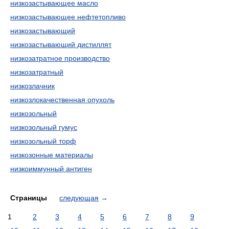
низкозастывающее масло
низкозастывающее нефтетопливо
низкозастывающий
низкозастывающий дистиллят
низкозатратное производство
низкозатратный
низкозлачник
низкозлокачественная опухоль
низкозольный
низкозольный гумус
низкозольный торф
низкозонные материалы
низкоиммунный антиген
Страницы
следующая
→
1
2
3
4
5
6
7
8
9