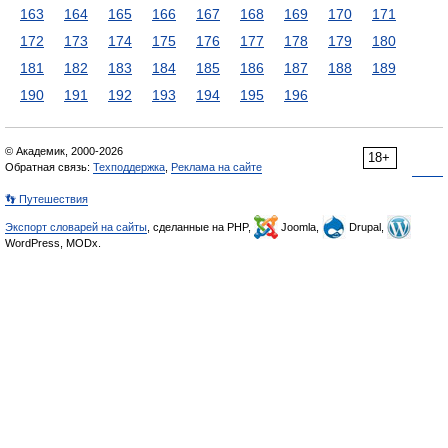
163
164
165
166
167
168
169
170
171
172
173
174
175
176
177
178
179
180
181
182
183
184
185
186
187
188
189
190
191
192
193
194
195
196
© Академик, 2000-2026
18+
Обратная связь:
Техподдержка
,
Реклама на сайте
👣 Путешествия
Экспорт словарей на сайты
, сделанные на PHP,
Joomla,
Drupal,
WordPress, MODx.