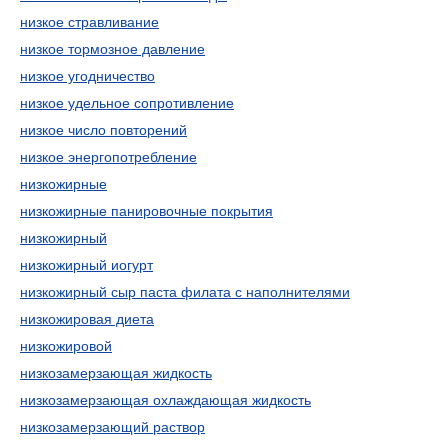
низкое стравливание
низкое тормозное давление
низкое угодничество
низкое удельное сопротивление
низкое число повторений
низкое энергопотребление
низкожирные
низкожирные панировочные покрытия
низкожирный
низкожирный иогурт
низкожирный сыр паста филата с наполнителями
низкожировая диета
низкожировой
низкозамерзающая жидкость
низкозамерзающая охлаждающая жидкость
низкозамерзающий раствор